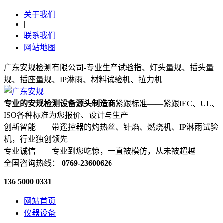
关于我们
|
联系我们
网站地图
广东安规检测有限公司-专业生产试验指、灯头量规、插头量
规、插座量规、IP淋雨、材料试验机、拉力机
专业的安规检测设备源头制造商
紧跟标准——紧跟IEC、UL、
ISO各种标准为您报价、设计与生产
创新智能——带遥控器的灼热丝、针焰、燃烧机、IP淋雨试验
机，行业独创领先
专业诚信——专业到您吃惊，一直被模仿，从未被超越
全国咨询热线：
0769-23600626
136 5000 0331
网站首页
仪器设备