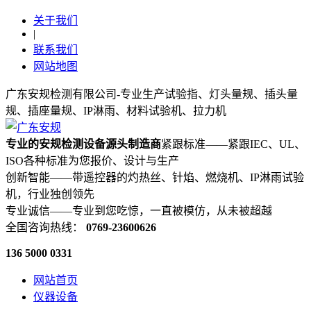
关于我们
|
联系我们
网站地图
广东安规检测有限公司-专业生产试验指、灯头量规、插头量
规、插座量规、IP淋雨、材料试验机、拉力机
专业的安规检测设备源头制造商
紧跟标准——紧跟IEC、UL、
ISO各种标准为您报价、设计与生产
创新智能——带遥控器的灼热丝、针焰、燃烧机、IP淋雨试验
机，行业独创领先
专业诚信——专业到您吃惊，一直被模仿，从未被超越
全国咨询热线：
0769-23600626
136 5000 0331
网站首页
仪器设备