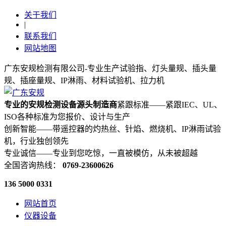
关于我们
|
联系我们
网站地图
广东安规检测有限公司-专业生产试验指、灯头量规、插头量
规、插座量规、IP淋雨、材料试验机、拉力机
专业的安规检测设备源头制造商
紧跟标准——紧跟IEC、UL、
ISO各种标准为您报价、设计与生产
创新智能——带遥控器的灼热丝、针焰、燃烧机、IP淋雨试验
机，行业独创领先
专业诚信——专业到您吃惊，一直被模仿，从未被超越
全国咨询热线：
0769-23600626
136 5000 0331
网站首页
仪器设备