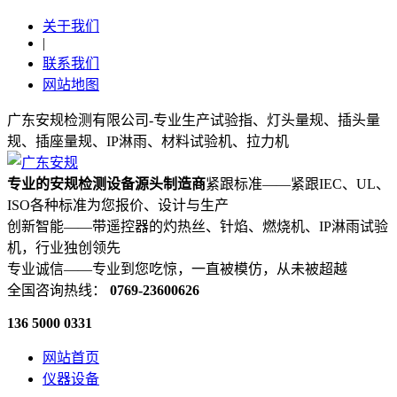
关于我们
|
联系我们
网站地图
广东安规检测有限公司-专业生产试验指、灯头量规、插头量
规、插座量规、IP淋雨、材料试验机、拉力机
专业的安规检测设备源头制造商
紧跟标准——紧跟IEC、UL、
ISO各种标准为您报价、设计与生产
创新智能——带遥控器的灼热丝、针焰、燃烧机、IP淋雨试验
机，行业独创领先
专业诚信——专业到您吃惊，一直被模仿，从未被超越
全国咨询热线：
0769-23600626
136 5000 0331
网站首页
仪器设备