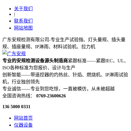
关于我们
|
联系我们
网站地图
广东安规检测有限公司-专业生产试验指、灯头量规、插头量
规、插座量规、IP淋雨、材料试验机、拉力机
专业的安规检测设备源头制造商
紧跟标准——紧跟IEC、UL、
ISO各种标准为您报价、设计与生产
创新智能——带遥控器的灼热丝、针焰、燃烧机、IP淋雨试验
机，行业独创领先
专业诚信——专业到您吃惊，一直被模仿，从未被超越
全国咨询热线：
0769-23600626
136 5000 0331
网站首页
仪器设备