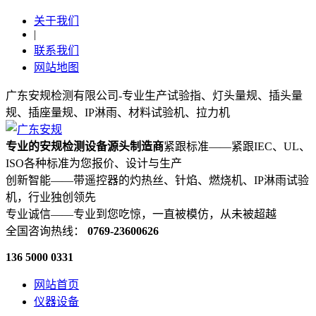
关于我们
|
联系我们
网站地图
广东安规检测有限公司-专业生产试验指、灯头量规、插头量
规、插座量规、IP淋雨、材料试验机、拉力机
专业的安规检测设备源头制造商
紧跟标准——紧跟IEC、UL、
ISO各种标准为您报价、设计与生产
创新智能——带遥控器的灼热丝、针焰、燃烧机、IP淋雨试验
机，行业独创领先
专业诚信——专业到您吃惊，一直被模仿，从未被超越
全国咨询热线：
0769-23600626
136 5000 0331
网站首页
仪器设备