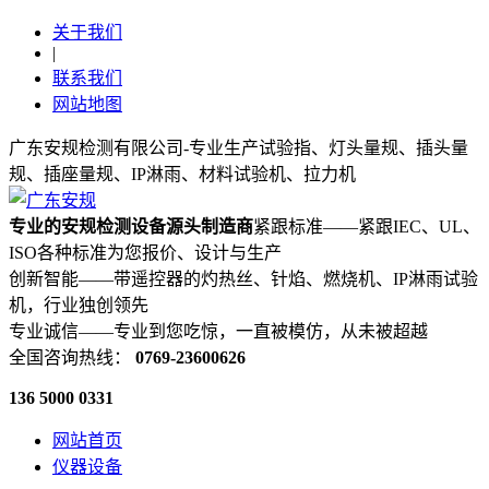
关于我们
|
联系我们
网站地图
广东安规检测有限公司-专业生产试验指、灯头量规、插头量
规、插座量规、IP淋雨、材料试验机、拉力机
专业的安规检测设备源头制造商
紧跟标准——紧跟IEC、UL、
ISO各种标准为您报价、设计与生产
创新智能——带遥控器的灼热丝、针焰、燃烧机、IP淋雨试验
机，行业独创领先
专业诚信——专业到您吃惊，一直被模仿，从未被超越
全国咨询热线：
0769-23600626
136 5000 0331
网站首页
仪器设备