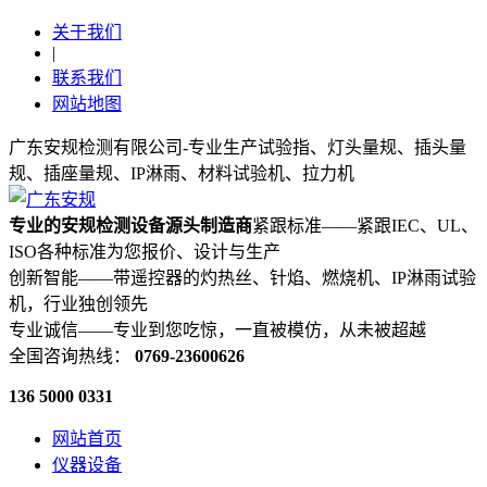
关于我们
|
联系我们
网站地图
广东安规检测有限公司-专业生产试验指、灯头量规、插头量
规、插座量规、IP淋雨、材料试验机、拉力机
专业的安规检测设备源头制造商
紧跟标准——紧跟IEC、UL、
ISO各种标准为您报价、设计与生产
创新智能——带遥控器的灼热丝、针焰、燃烧机、IP淋雨试验
机，行业独创领先
专业诚信——专业到您吃惊，一直被模仿，从未被超越
全国咨询热线：
0769-23600626
136 5000 0331
网站首页
仪器设备