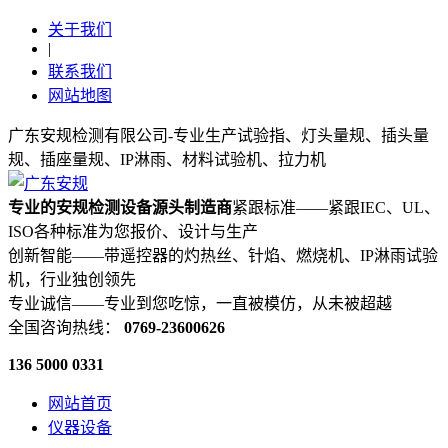
关于我们
|
联系我们
网站地图
广东安规检测有限公司-专业生产试验指、灯头量规、插头量
规、插座量规、IP淋雨、材料试验机、拉力机
专业的安规检测设备源头制造商
紧跟标准——紧跟IEC、UL、
ISO各种标准为您报价、设计与生产
创新智能——带遥控器的灼热丝、针焰、燃烧机、IP淋雨试验
机，行业独创领先
专业诚信——专业到您吃惊，一直被模仿，从未被超越
全国咨询热线：
0769-23600626
136 5000 0331
网站首页
仪器设备