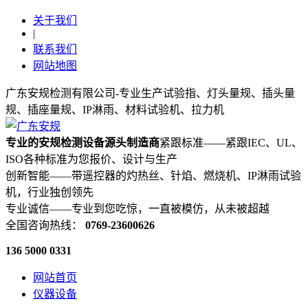
关于我们
|
联系我们
网站地图
广东安规检测有限公司-专业生产试验指、灯头量规、插头量
规、插座量规、IP淋雨、材料试验机、拉力机
专业的安规检测设备源头制造商
紧跟标准——紧跟IEC、UL、
ISO各种标准为您报价、设计与生产
创新智能——带遥控器的灼热丝、针焰、燃烧机、IP淋雨试验
机，行业独创领先
专业诚信——专业到您吃惊，一直被模仿，从未被超越
全国咨询热线：
0769-23600626
136 5000 0331
网站首页
仪器设备