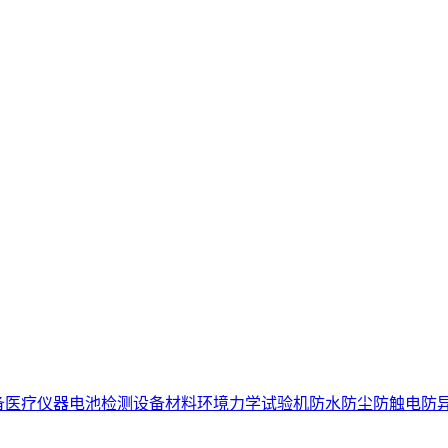
备
医疗仪器电池检测设备
材料环境力学试验机
防水防尘防触电防