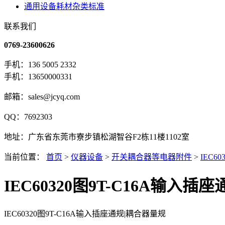
通用设备耗材杂类标准
联系我们
0769-23600626
手机：136 5005 2332
手机：13650000331
邮箱：sales@jcyq.com
QQ：7692303
地址：广东省东莞市寮步镇松湖智谷F2栋11楼1102室
当前位置：
首页
>
仪器设备
>
开关耦合器等电器附件
>
IEC6
IEC60320图9T-C16A输入
IEC60320图9T-C16A输入插座通规|耦合器量规