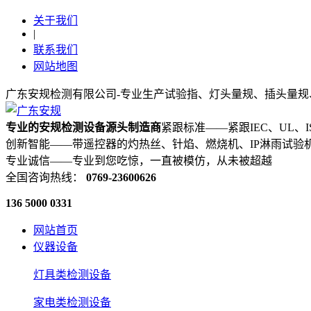
关于我们
|
联系我们
网站地图
广东安规检测有限公司-专业生产试验指、灯头量规、插头量规
专业的安规检测设备源头制造商
紧跟标准——紧跟IEC、UL、
创新智能——带遥控器的灼热丝、针焰、燃烧机、IP淋雨试验
专业诚信——专业到您吃惊，一直被模仿，从未被超越
全国咨询热线：
0769-23600626
136 5000 0331
网站首页
仪器设备
灯具类检测设备
家电类检测设备