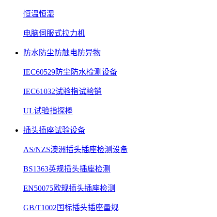
恒温恒湿
电脑伺服式拉力机
防水防尘防触电防异物
IEC60529防尘防水检测设备
IEC61032试验指试验销
UL试验指探棒
插头插座试验设备
AS/NZS澳洲插头插座检测设备
BS1363英规插头插座检测
EN50075欧规插头插座检测
GB/T1002国标插头插座量规