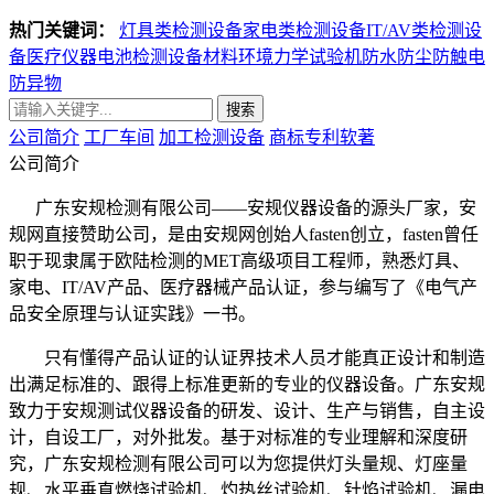
热门关键词：
灯具类检测设备
家电类检测设备
IT/AV类检测设
备
医疗仪器电池检测设备
材料环境力学试验机
防水防尘防触电
防异物
搜索
公司简介
工厂车间
加工检测设备
商标专利软著
公司简介
广东安规检测有限公司——安规仪器设备的源头厂家，安
规网直接赞助公司，是由安规网创始人fasten创立，fasten曾任
职于现隶属于欧陆检测的MET高级项目工程师，熟悉灯具、
家电、IT/AV产品、医疗器械产品认证，参与编写了《电气产
品安全原理与认证实践》一书。
只有懂得产品认证的认证界技术人员才能真正设计和制造
出满足标准的、跟得上标准更新的专业的仪器设备。广东安规
致力于安规测试仪器设备的研发、设计、生产与销售，自主设
计，自设工厂，对外批发。基于对标准的专业理解和深度研
究，广东安规检测有限公司可以为您提供灯头量规、灯座量
规、水平垂直燃烧试验机、灼热丝试验机、针焰试验机、漏电