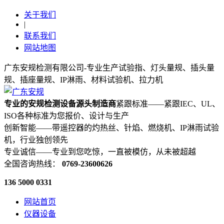
关于我们
|
联系我们
网站地图
广东安规检测有限公司-专业生产试验指、灯头量规、插头量
规、插座量规、IP淋雨、材料试验机、拉力机
专业的安规检测设备源头制造商
紧跟标准——紧跟IEC、UL、
ISO各种标准为您报价、设计与生产
创新智能——带遥控器的灼热丝、针焰、燃烧机、IP淋雨试验
机，行业独创领先
专业诚信——专业到您吃惊，一直被模仿，从未被超越
全国咨询热线：
0769-23600626
136 5000 0331
网站首页
仪器设备