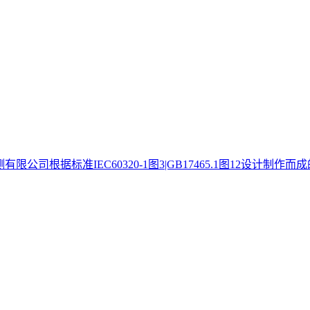
有限公司根据标准IEC60320-1图3|GB17465.1图12设计