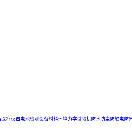
备
医疗仪器电池检测设备
材料环境力学试验机
防水防尘防触电防