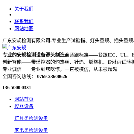
关于我们
|
联系我们
网站地图
广东安规检测有限公司-专业生产试验指、灯头量规、插头量规
专业的安规检测设备源头制造商
紧跟标准——紧跟IEC、UL、
创新智能——带遥控器的灼热丝、针焰、燃烧机、IP淋雨试验
专业诚信——专业到您吃惊，一直被模仿，从未被超越
全国咨询热线：
0769-23600626
136 5000 0331
网站首页
仪器设备
灯具类检测设备
家电类检测设备