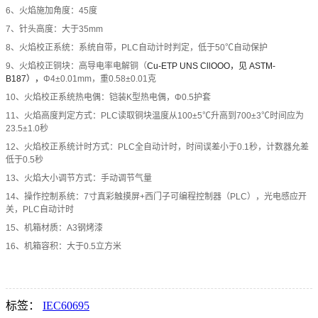
6、火焰施加角度：45度
7、针头高度：大于35mm
8、火焰校正系统：系统自带，PLC自动计时判定，低于50℃自动保护
9、火焰校正铜块：高导电率电解铜（
Cu-ETP UNS CllOOO，见 ASTM-
B187），
Φ4±0.01mm，重0.58±0.01克
10、火焰校正系统热电偶：铠装K型热电偶，Φ0.5护套
11、火焰高度判定方式：PLC读取铜块温度从100±5℃升高到700±3℃时间应为
23.5±1.0秒
12、火焰校正系统计时方式：PLC全自动计时，时间误差小于0.1秒，计数器允差
低于0.5秒
13、火焰大小调节方式：手动调节气量
14、操作控制系统：7寸真彩触摸屏+西门子可编程控制器（PLC），光电感应开
关，PLC自动计时
15、机箱材质：A3钢烤漆
16、机箱容积：大于0.5立方米
标签：
IEC60695