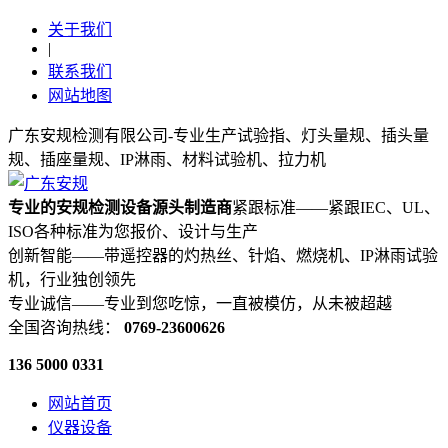
关于我们
|
联系我们
网站地图
广东安规检测有限公司-专业生产试验指、灯头量规、插头量
规、插座量规、IP淋雨、材料试验机、拉力机
专业的安规检测设备源头制造商
紧跟标准——紧跟IEC、UL、
ISO各种标准为您报价、设计与生产
创新智能——带遥控器的灼热丝、针焰、燃烧机、IP淋雨试验
机，行业独创领先
专业诚信——专业到您吃惊，一直被模仿，从未被超越
全国咨询热线：
0769-23600626
136 5000 0331
网站首页
仪器设备