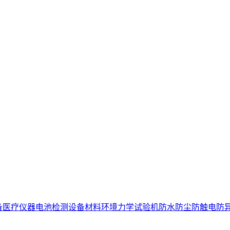
备
医疗仪器电池检测设备
材料环境力学试验机
防水防尘防触电防