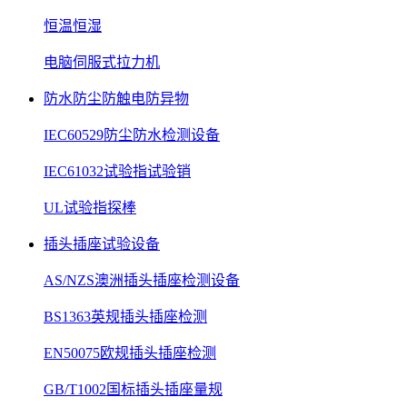
恒温恒湿
电脑伺服式拉力机
防水防尘防触电防异物
IEC60529防尘防水检测设备
IEC61032试验指试验销
UL试验指探棒
插头插座试验设备
AS/NZS澳洲插头插座检测设备
BS1363英规插头插座检测
EN50075欧规插头插座检测
GB/T1002国标插头插座量规