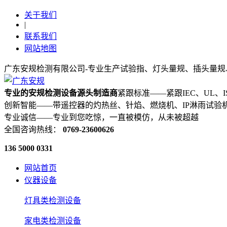
关于我们
|
联系我们
网站地图
广东安规检测有限公司-专业生产试验指、灯头量规、插头量规
专业的安规检测设备源头制造商
紧跟标准——紧跟IEC、UL、
创新智能——带遥控器的灼热丝、针焰、燃烧机、IP淋雨试验
专业诚信——专业到您吃惊，一直被模仿，从未被超越
全国咨询热线：
0769-23600626
136 5000 0331
网站首页
仪器设备
灯具类检测设备
家电类检测设备