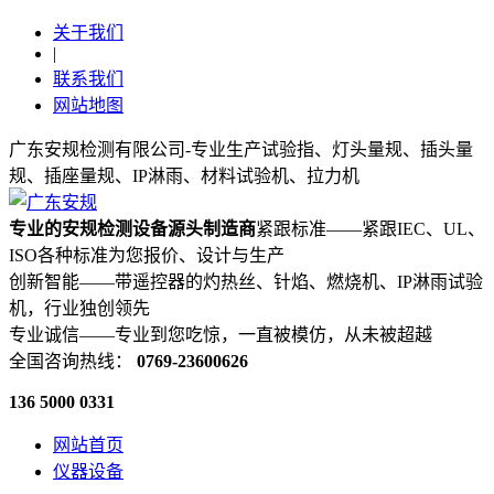
关于我们
|
联系我们
网站地图
广东安规检测有限公司-专业生产试验指、灯头量规、插头量
规、插座量规、IP淋雨、材料试验机、拉力机
专业的安规检测设备源头制造商
紧跟标准——紧跟IEC、UL、
ISO各种标准为您报价、设计与生产
创新智能——带遥控器的灼热丝、针焰、燃烧机、IP淋雨试验
机，行业独创领先
专业诚信——专业到您吃惊，一直被模仿，从未被超越
全国咨询热线：
0769-23600626
136 5000 0331
网站首页
仪器设备