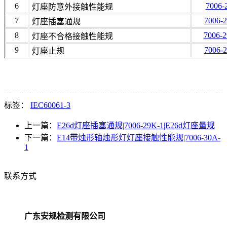
6
7006-
灯座防意外接触性能规
7
7006-
灯座插塞通规
8
7006-
灯座不合格接触性能规
9
7006-
灯座止规
标签：
IEC60061-3
上一篇：
E26d灯座插塞通规|7006-29K-1|E26d灯座量规
下一篇：
E14带烛形轴烛形灯灯座接触性能规|7006-30A-
1
联系方式
广东安规检测有限公司