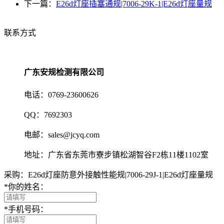
下一篇：
E26d灯座插塞通规|7006-29K-1|E26d灯座量规
联系方式
广东安规检测有限公司
电话：0769-23600626
QQ：7692303
电邮：sales@jcyq.com
地址：广东省东莞市寮步镇松湖智谷F2栋11楼1102室
采购：E26d灯座防意外接触性能规|7006-29J-1|E26d灯座量规
*
你的姓名：
*
手机号码：