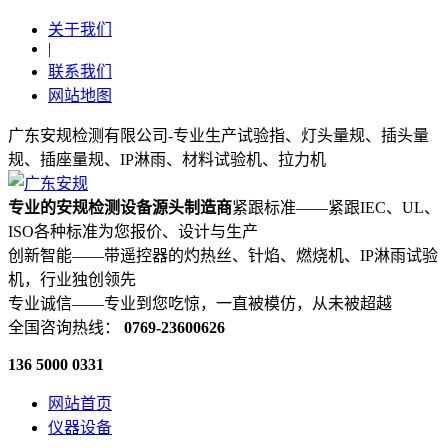
关于我们
|
联系我们
网站地图
广东安规检测有限公司-专业生产试验指、灯头量规、插头量
规、插座量规、IP淋雨、材料试验机、拉力机
专业的安规检测设备源头制造商
紧跟标准——紧跟IEC、UL、
ISO各种标准为您报价、设计与生产
创新智能——带遥控器的灼热丝、针焰、燃烧机、IP淋雨试验
机，行业独创领先
专业诚信——专业到您吃惊，一直被模仿，从未被超越
全国咨询热线：
0769-23600626
136 5000 0331
网站首页
仪器设备