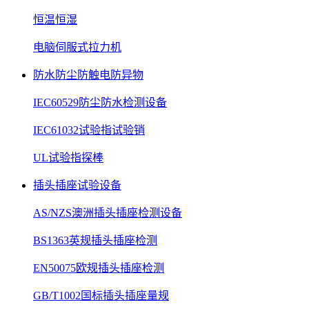
恒温恒湿
电脑伺服式拉力机
防水防尘防触电防异物
IEC60529防尘防水检测设备
IEC61032试验指试验销
UL试验指探棒
插头插座试验设备
AS/NZS澳洲插头插座检测设备
BS1363英规插头插座检测
EN50075欧规插头插座检测
GB/T1002国标插头插座量规