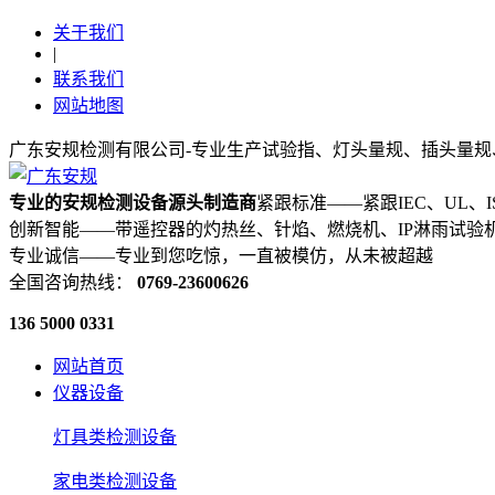
关于我们
|
联系我们
网站地图
广东安规检测有限公司-专业生产试验指、灯头量规、插头量规
专业的安规检测设备源头制造商
紧跟标准——紧跟IEC、UL、
创新智能——带遥控器的灼热丝、针焰、燃烧机、IP淋雨试验
专业诚信——专业到您吃惊，一直被模仿，从未被超越
全国咨询热线：
0769-23600626
136 5000 0331
网站首页
仪器设备
灯具类检测设备
家电类检测设备