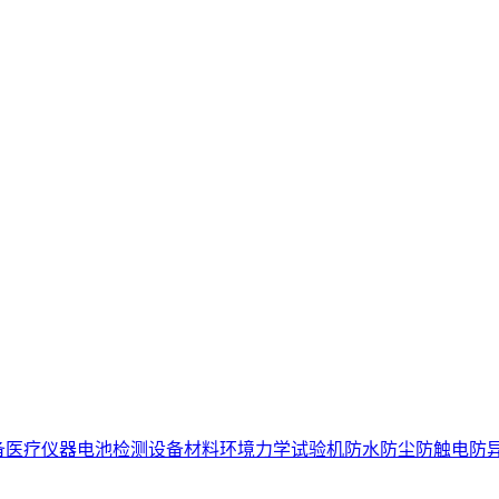
备
医疗仪器电池检测设备
材料环境力学试验机
防水防尘防触电防