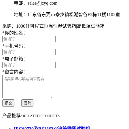
电邮：sales@jcyq.com
地址：广东省东莞市寮步镇松湖智谷F2栋11楼1102室
采购：1000升可程式恒温恒湿试验箱|高低温试验箱
*
你的姓名：
*
手机号码：
*
电子邮箱：
*
留言内容：
提交
清除
产品推荐
/ RELATED PRODUCTS
IEC60730及BS1363双滚筒跌落试验机