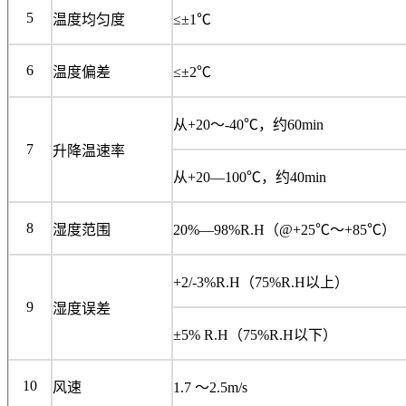
5
温度均匀度
≤±1℃
6
温度偏差
≤±2℃
从+20～-40℃，约60min
7
升降温速率
从+20―100℃，约40min
8
湿度范围
20%―98%R.H（@+25℃～+85℃）
+2/-3%R.H（75%R.H以上）
9
湿度误差
±5% R.H（75%R.H以下）
10
风速
1.7 ～2.5m/s