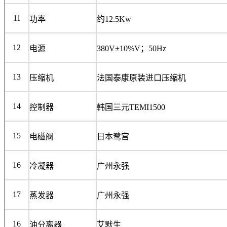
11
功率
约12.5Kw
12
电源
380V±10%V；50Hz
13
压缩机
法国泰康原装进口压缩机
14
控制器
韩国三元TEMI1500
15
电磁阀
日本鹭宫
16
冷凝器
广州永强
17
蒸发器
广州永强
16
油分离器
艾默生