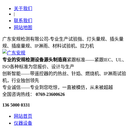
关于我们
|
联系我们
网站地图
广东安规检测有限公司-专业生产试验指、灯头量规、插头量
规、插座量规、IP淋雨、材料试验机、拉力机
专业的安规检测设备源头制造商
紧跟标准——紧跟IEC、UL、
ISO各种标准为您报价、设计与生产
创新智能——带遥控器的灼热丝、针焰、燃烧机、IP淋雨试验
机，行业独创领先
专业诚信——专业到您吃惊，一直被模仿，从未被超越
全国咨询热线：
0769-23600626
136 5000 0331
网站首页
仪器设备