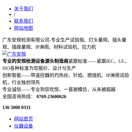
关于我们
|
联系我们
网站地图
广东安规检测有限公司-专业生产试验指、灯头量规、插头量
规、插座量规、IP淋雨、材料试验机、拉力机
专业的安规检测设备源头制造商
紧跟标准——紧跟IEC、UL、
ISO各种标准为您报价、设计与生产
创新智能——带遥控器的灼热丝、针焰、燃烧机、IP淋雨试验
机，行业独创领先
专业诚信——专业到您吃惊，一直被模仿，从未被超越
全国咨询热线：
0769-23600626
136 5000 0331
网站首页
仪器设备