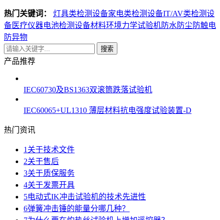
热门关键词：
灯具类检测设备
家电类检测设备
IT/AV类检测设
备
医疗仪器电池检测设备
材料环境力学试验机
防水防尘防触电
防异物
搜索
产品推荐
IEC60730及BS1363双滚筒跌落试验机
IEC60065+UL1310 薄层材料抗电强度试验装置-D
热门资讯
1
关于技术文件
2
关于售后
3
关于质保服务
4
关于发票开具
5
电动式IK冲击试验机的技术先进性
6
弹簧冲击锤的能量分哪几种？