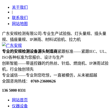
关于我们
|
联系我们
网站地图
广东安规检测有限公司-专业生产试验指、灯头量规、插头量
规、插座量规、IP淋雨、材料试验机、拉力机
专业的安规检测设备源头制造商
紧跟标准——紧跟IEC、UL、
ISO各种标准为您报价、设计与生产
创新智能——带遥控器的灼热丝、针焰、燃烧机、IP淋雨试验
机，行业独创领先
专业诚信——专业到您吃惊，一直被模仿，从未被超越
全国咨询热线：
0769-23600626
136 5000 0331
网站首页
仪器设备