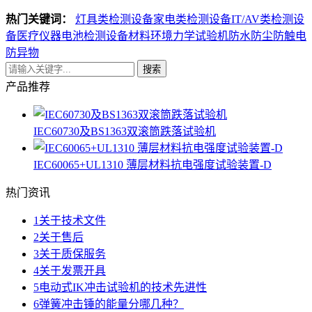
热门关键词：
灯具类检测设备
家电类检测设备
IT/AV类检测设
备
医疗仪器电池检测设备
材料环境力学试验机
防水防尘防触电
防异物
搜索
产品推荐
IEC60730及BS1363双滚筒跌落试验机
IEC60065+UL1310 薄层材料抗电强度试验装置-D
热门资讯
1
关于技术文件
2
关于售后
3
关于质保服务
4
关于发票开具
5
电动式IK冲击试验机的技术先进性
6
弹簧冲击锤的能量分哪几种？