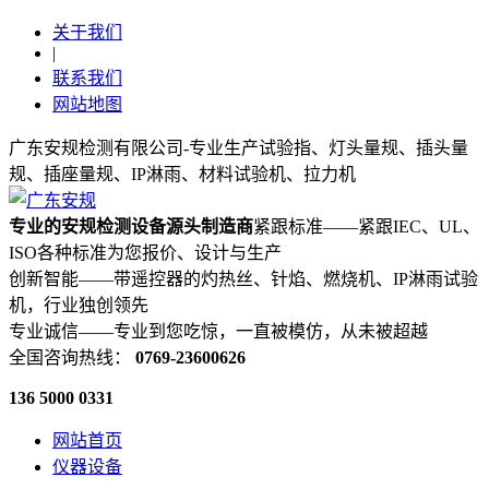
关于我们
|
联系我们
网站地图
广东安规检测有限公司-专业生产试验指、灯头量规、插头量
规、插座量规、IP淋雨、材料试验机、拉力机
专业的安规检测设备源头制造商
紧跟标准——紧跟IEC、UL、
ISO各种标准为您报价、设计与生产
创新智能——带遥控器的灼热丝、针焰、燃烧机、IP淋雨试验
机，行业独创领先
专业诚信——专业到您吃惊，一直被模仿，从未被超越
全国咨询热线：
0769-23600626
136 5000 0331
网站首页
仪器设备