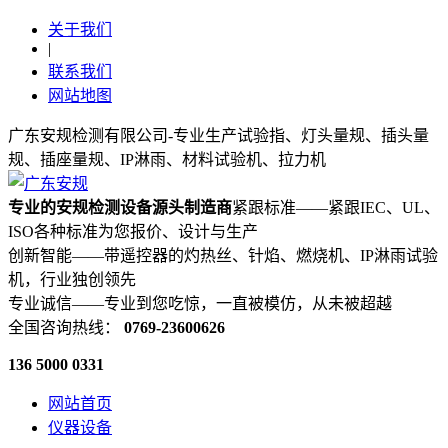
关于我们
|
联系我们
网站地图
广东安规检测有限公司-专业生产试验指、灯头量规、插头量
规、插座量规、IP淋雨、材料试验机、拉力机
专业的安规检测设备源头制造商
紧跟标准——紧跟IEC、UL、
ISO各种标准为您报价、设计与生产
创新智能——带遥控器的灼热丝、针焰、燃烧机、IP淋雨试验
机，行业独创领先
专业诚信——专业到您吃惊，一直被模仿，从未被超越
全国咨询热线：
0769-23600626
136 5000 0331
网站首页
仪器设备