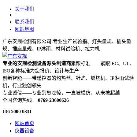
关于我们
|
联系我们
网站地图
广东安规检测有限公司-专业生产试验指、灯头量规、插头量
规、插座量规、IP淋雨、材料试验机、拉力机
专业的安规检测设备源头制造商
紧跟标准——紧跟IEC、UL、
ISO各种标准为您报价、设计与生产
创新智能——带遥控器的灼热丝、针焰、燃烧机、IP淋雨试验
机，行业独创领先
专业诚信——专业到您吃惊，一直被模仿，从未被超越
全国咨询热线：
0769-23600626
136 5000 0331
网站首页
仪器设备