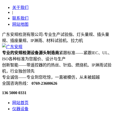
关于我们
|
联系我们
网站地图
广东安规检测有限公司-专业生产试验指、灯头量规、插头量
规、插座量规、IP淋雨、材料试验机、拉力机
专业的安规检测设备源头制造商
紧跟标准——紧跟IEC、UL、
ISO各种标准为您报价、设计与生产
创新智能——带遥控器的灼热丝、针焰、燃烧机、IP淋雨试验
机，行业独创领先
专业诚信——专业到您吃惊，一直被模仿，从未被超越
全国咨询热线：
0769-23600626
136 5000 0331
网站首页
仪器设备