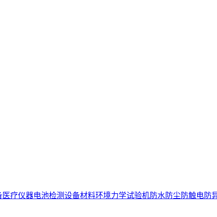
备
医疗仪器电池检测设备
材料环境力学试验机
防水防尘防触电防