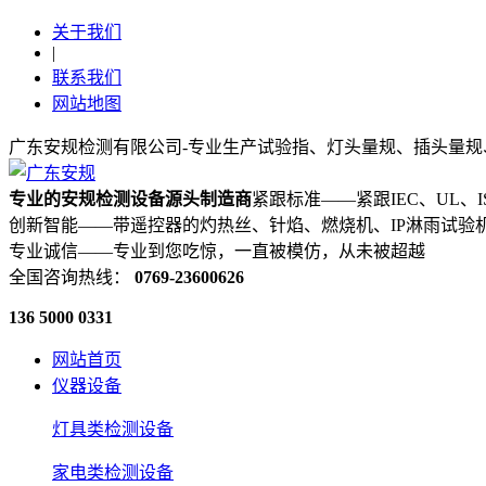
关于我们
|
联系我们
网站地图
广东安规检测有限公司-专业生产试验指、灯头量规、插头量规
专业的安规检测设备源头制造商
紧跟标准——紧跟IEC、UL、
创新智能——带遥控器的灼热丝、针焰、燃烧机、IP淋雨试验
专业诚信——专业到您吃惊，一直被模仿，从未被超越
全国咨询热线：
0769-23600626
136 5000 0331
网站首页
仪器设备
灯具类检测设备
家电类检测设备