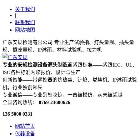
关于我们
|
联系我们
网站地图
广东安规检测有限公司-专业生产试验指、灯头量规、插头量
规、插座量规、IP淋雨、材料试验机、拉力机
专业的安规检测设备源头制造商
紧跟标准——紧跟IEC、UL、
ISO各种标准为您报价、设计与生产
创新智能——带遥控器的灼热丝、针焰、燃烧机、IP淋雨试验
机，行业独创领先
专业诚信——专业到您吃惊，一直被模仿，从未被超越
全国咨询热线：
0769-23600626
136 5000 0331
网站首页
仪器设备