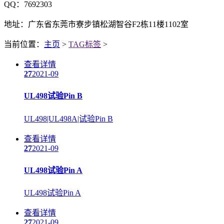
QQ：7692303
地址：广东省东莞市寮步镇松湖智谷F2栋11楼1102室
当前位置：
主页
>
TAG标签
>
查看详情
27
2021-09
UL498试验Pin B
UL498|UL498A|试验Pin B
查看详情
27
2021-09
UL498试验Pin A
UL498试验Pin A
查看详情
27
2021-09