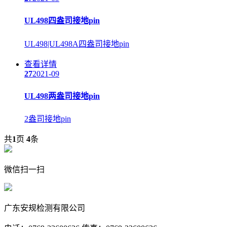
UL498四盎司接地pin
UL498|UL498A四盎司接地pin
查看详情
27
2021-09
UL498两盎司接地pin
2盎司接地pin
共
1
页
4
条
微信扫一扫
广东安规检测有限公司