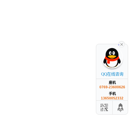
QQ在线咨询
座机
0769-23600626
手机
13650052332