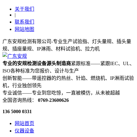
关于我们
|
联系我们
网站地图
广东安规检测有限公司-专业生产试验指、灯头量规、插头量
规、插座量规、IP淋雨、材料试验机、拉力机
专业的安规检测设备源头制造商
紧跟标准——紧跟IEC、UL、
ISO各种标准为您报价、设计与生产
创新智能——带遥控器的灼热丝、针焰、燃烧机、IP淋雨试验
机，行业独创领先
专业诚信——专业到您吃惊，一直被模仿，从未被超越
全国咨询热线：
0769-23600626
136 5000 0331
网站首页
仪器设备