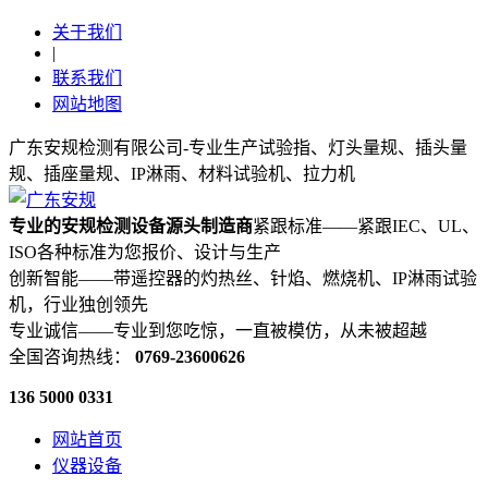
关于我们
|
联系我们
网站地图
广东安规检测有限公司-专业生产试验指、灯头量规、插头量
规、插座量规、IP淋雨、材料试验机、拉力机
专业的安规检测设备源头制造商
紧跟标准——紧跟IEC、UL、
ISO各种标准为您报价、设计与生产
创新智能——带遥控器的灼热丝、针焰、燃烧机、IP淋雨试验
机，行业独创领先
专业诚信——专业到您吃惊，一直被模仿，从未被超越
全国咨询热线：
0769-23600626
136 5000 0331
网站首页
仪器设备