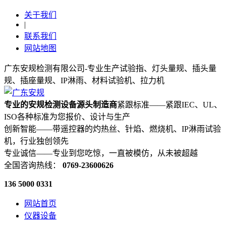
关于我们
|
联系我们
网站地图
广东安规检测有限公司-专业生产试验指、灯头量规、插头量
规、插座量规、IP淋雨、材料试验机、拉力机
专业的安规检测设备源头制造商
紧跟标准——紧跟IEC、UL、
ISO各种标准为您报价、设计与生产
创新智能——带遥控器的灼热丝、针焰、燃烧机、IP淋雨试验
机，行业独创领先
专业诚信——专业到您吃惊，一直被模仿，从未被超越
全国咨询热线：
0769-23600626
136 5000 0331
网站首页
仪器设备