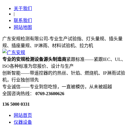
关于我们
|
联系我们
网站地图
广东安规检测有限公司-专业生产试验指、灯头量规、插头量
规、插座量规、IP淋雨、材料试验机、拉力机
专业的安规检测设备源头制造商
紧跟标准——紧跟IEC、UL、
ISO各种标准为您报价、设计与生产
创新智能——带遥控器的灼热丝、针焰、燃烧机、IP淋雨试验
机，行业独创领先
专业诚信——专业到您吃惊，一直被模仿，从未被超越
全国咨询热线：
0769-23600626
136 5000 0331
网站首页
仪器设备