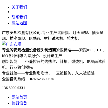
关于我们
|
联系我们
网站地图
广东安规检测有限公司-专业生产试验指、灯头量规、插头量
规、插座量规、IP淋雨、材料试验机、拉力机
专业的安规检测设备源头制造商
紧跟标准——紧跟IEC、UL、
ISO各种标准为您报价、设计与生产
创新智能——带遥控器的灼热丝、针焰、燃烧机、IP淋雨试验
机，行业独创领先
专业诚信——专业到您吃惊，一直被模仿，从未被超越
全国咨询热线：
0769-23600626
136 5000 0331
网站首页
仪器设备