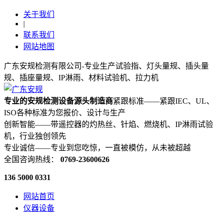
关于我们
|
联系我们
网站地图
广东安规检测有限公司-专业生产试验指、灯头量规、插头量
规、插座量规、IP淋雨、材料试验机、拉力机
专业的安规检测设备源头制造商
紧跟标准——紧跟IEC、UL、
ISO各种标准为您报价、设计与生产
创新智能——带遥控器的灼热丝、针焰、燃烧机、IP淋雨试验
机，行业独创领先
专业诚信——专业到您吃惊，一直被模仿，从未被超越
全国咨询热线：
0769-23600626
136 5000 0331
网站首页
仪器设备