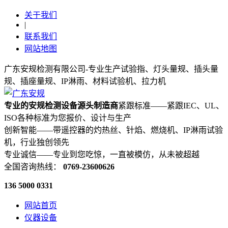
关于我们
|
联系我们
网站地图
广东安规检测有限公司-专业生产试验指、灯头量规、插头量
规、插座量规、IP淋雨、材料试验机、拉力机
专业的安规检测设备源头制造商
紧跟标准——紧跟IEC、UL、
ISO各种标准为您报价、设计与生产
创新智能——带遥控器的灼热丝、针焰、燃烧机、IP淋雨试验
机，行业独创领先
专业诚信——专业到您吃惊，一直被模仿，从未被超越
全国咨询热线：
0769-23600626
136 5000 0331
网站首页
仪器设备