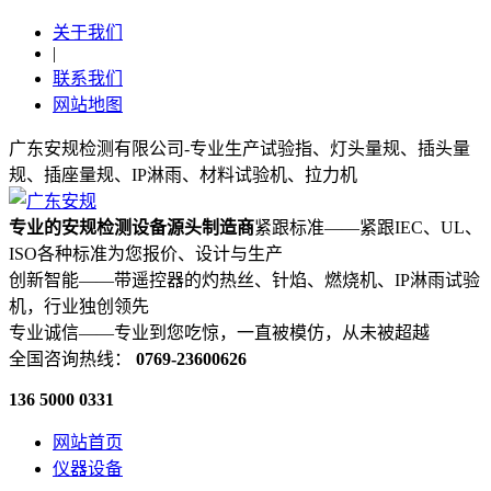
关于我们
|
联系我们
网站地图
广东安规检测有限公司-专业生产试验指、灯头量规、插头量
规、插座量规、IP淋雨、材料试验机、拉力机
专业的安规检测设备源头制造商
紧跟标准——紧跟IEC、UL、
ISO各种标准为您报价、设计与生产
创新智能——带遥控器的灼热丝、针焰、燃烧机、IP淋雨试验
机，行业独创领先
专业诚信——专业到您吃惊，一直被模仿，从未被超越
全国咨询热线：
0769-23600626
136 5000 0331
网站首页
仪器设备