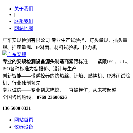
关于我们
|
联系我们
网站地图
广东安规检测有限公司-专业生产试验指、灯头量规、插头量
规、插座量规、IP淋雨、材料试验机、拉力机
专业的安规检测设备源头制造商
紧跟标准——紧跟IEC、UL、
ISO各种标准为您报价、设计与生产
创新智能——带遥控器的灼热丝、针焰、燃烧机、IP淋雨试验
机，行业独创领先
专业诚信——专业到您吃惊，一直被模仿，从未被超越
全国咨询热线：
0769-23600626
136 5000 0331
网站首页
仪器设备