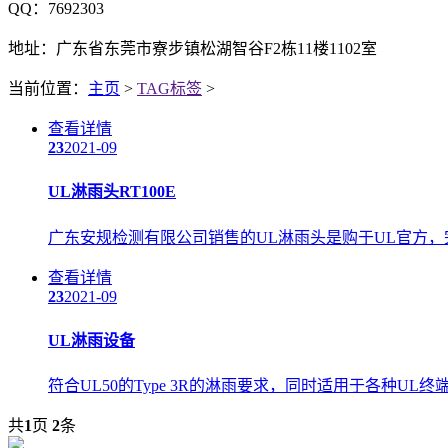
QQ：7692303
地址：广东省东莞市寮步镇松湖智谷F2栋11楼1102室
当前位置：
主页
>
TAG标签
>
查看详情
23
2021-09
UL淋雨头RT100E
广东安规检测有限公司销售的UL淋雨头是购于UL官方，
查看详情
23
2021-09
UL淋雨设备
符合UL50的Type 3R的淋雨要求，同时适用于各种UL
共
1
页
2
条