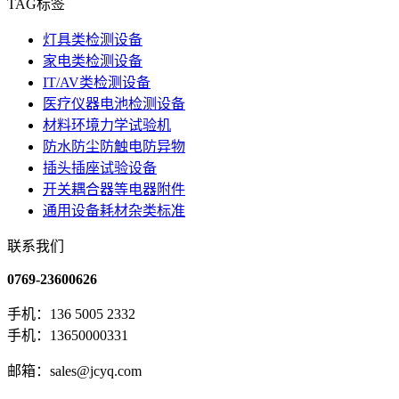
TAG标签
灯具类检测设备
家电类检测设备
IT/AV类检测设备
医疗仪器电池检测设备
材料环境力学试验机
防水防尘防触电防异物
插头插座试验设备
开关耦合器等电器附件
通用设备耗材杂类标准
联系我们
0769-23600626
手机：136 5005 2332
手机：13650000331
邮箱：sales@jcyq.com