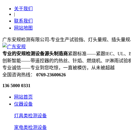
关于我们
|
联系我们
网站地图
广东安规检测有限公司-专业生产试验指、灯头量规、插头量规
专业的安规检测设备源头制造商
紧跟标准——紧跟IEC、UL、
创新智能——带遥控器的灼热丝、针焰、燃烧机、IP淋雨试验
专业诚信——专业到您吃惊，一直被模仿，从未被超越
全国咨询热线：
0769-23600626
136 5000 0331
网站首页
仪器设备
灯具类检测设备
家电类检测设备