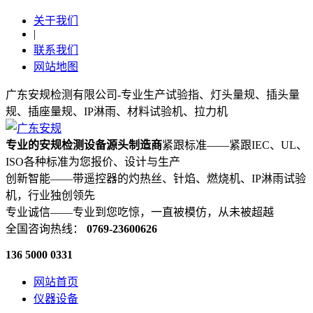
关于我们
|
联系我们
网站地图
广东安规检测有限公司-专业生产试验指、灯头量规、插头量
规、插座量规、IP淋雨、材料试验机、拉力机
专业的安规检测设备源头制造商
紧跟标准——紧跟IEC、UL、
ISO各种标准为您报价、设计与生产
创新智能——带遥控器的灼热丝、针焰、燃烧机、IP淋雨试验
机，行业独创领先
专业诚信——专业到您吃惊，一直被模仿，从未被超越
全国咨询热线：
0769-23600626
136 5000 0331
网站首页
仪器设备