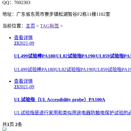
QQ：7692303
地址：广东省东莞市寮步镇松湖智谷F2栋11楼1102室
当前位置：
主页
>
TAG标签
>
查看详情
23
2021-09
UL499试验棒PA180|UL82试验指PA190|UL859试验指PA1
UL499试验棒PA180|UL82试验指PA190|UL859试验指PA19
查看详情
23
2021-09
UL试验指（UL Accessibility probe）PA100A
UL试验指是进行家用和类似用途电器防触电保护试验的
共
1
页
2
条