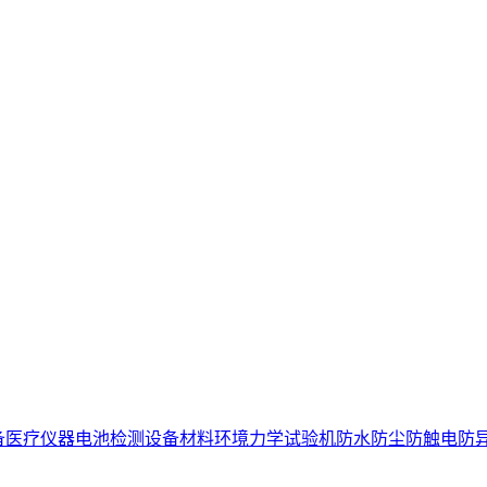
备
医疗仪器电池检测设备
材料环境力学试验机
防水防尘防触电防