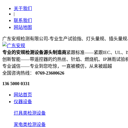
关于我们
|
联系我们
网站地图
广东安规检测有限公司-专业生产试验指、灯头量规、插头量规
专业的安规检测设备源头制造商
紧跟标准——紧跟IEC、UL、
创新智能——带遥控器的灼热丝、针焰、燃烧机、IP淋雨试验
专业诚信——专业到您吃惊，一直被模仿，从未被超越
全国咨询热线：
0769-23600626
136 5000 0331
网站首页
仪器设备
灯具类检测设备
家电类检测设备