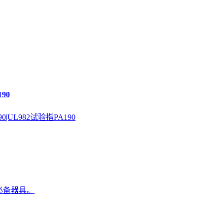
90
0|UL982试验指PA190
必备器具。