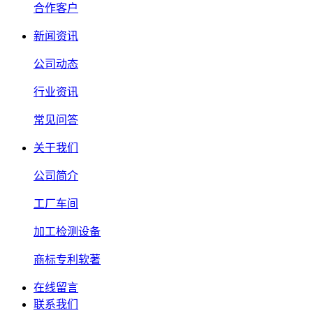
合作客户
新闻资讯
公司动态
行业资讯
常见问答
关于我们
公司简介
工厂车间
加工检测设备
商标专利软著
在线留言
联系我们