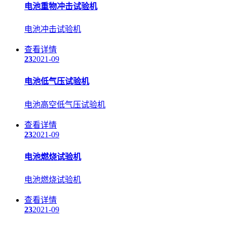
电池重物冲击试验机
电池冲击试验机
查看详情
23
2021-09
电池低气压试验机
电池高空低气压试验机
查看详情
23
2021-09
电池燃烧试验机
电池燃烧试验机
查看详情
23
2021-09