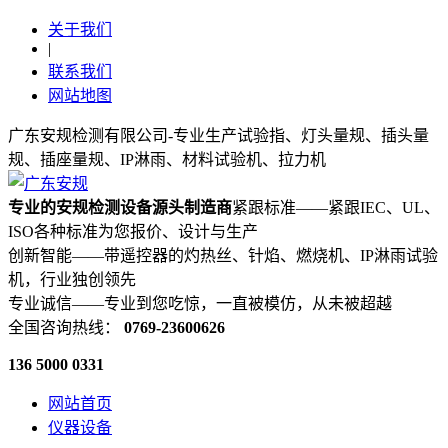
关于我们
|
联系我们
网站地图
广东安规检测有限公司-专业生产试验指、灯头量规、插头量
规、插座量规、IP淋雨、材料试验机、拉力机
专业的安规检测设备源头制造商
紧跟标准——紧跟IEC、UL、
ISO各种标准为您报价、设计与生产
创新智能——带遥控器的灼热丝、针焰、燃烧机、IP淋雨试验
机，行业独创领先
专业诚信——专业到您吃惊，一直被模仿，从未被超越
全国咨询热线：
0769-23600626
136 5000 0331
网站首页
仪器设备