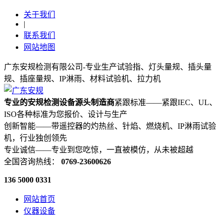
关于我们
|
联系我们
网站地图
广东安规检测有限公司-专业生产试验指、灯头量规、插头量
规、插座量规、IP淋雨、材料试验机、拉力机
专业的安规检测设备源头制造商
紧跟标准——紧跟IEC、UL、
ISO各种标准为您报价、设计与生产
创新智能——带遥控器的灼热丝、针焰、燃烧机、IP淋雨试验
机，行业独创领先
专业诚信——专业到您吃惊，一直被模仿，从未被超越
全国咨询热线：
0769-23600626
136 5000 0331
网站首页
仪器设备