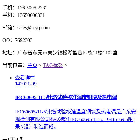
手机：136 5005 2332
手机：13650000331
邮箱：sales@jcyq.com
QQ：7692303
地址：广东省东莞市寮步镇松湖智谷F2栋11楼1102室
当前位置：
主页
>
TAG标签
>
查看详情
14
2021-09
IEC60695-11-5针焰试验校准温度铜块及热电偶
IEC60695-11-5针焰试验校准温度铜块及热电偶是广东安
规检测有限公司根据标准IEC 60695-11-5、GB5169.5附
录A设计制造而成。
共
1
页
1
条