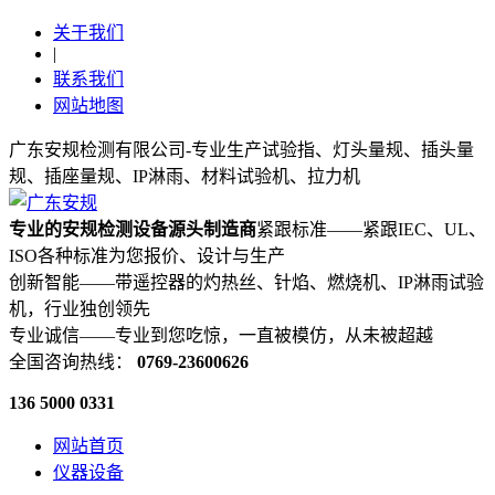
关于我们
|
联系我们
网站地图
广东安规检测有限公司-专业生产试验指、灯头量规、插头量
规、插座量规、IP淋雨、材料试验机、拉力机
专业的安规检测设备源头制造商
紧跟标准——紧跟IEC、UL、
ISO各种标准为您报价、设计与生产
创新智能——带遥控器的灼热丝、针焰、燃烧机、IP淋雨试验
机，行业独创领先
专业诚信——专业到您吃惊，一直被模仿，从未被超越
全国咨询热线：
0769-23600626
136 5000 0331
网站首页
仪器设备