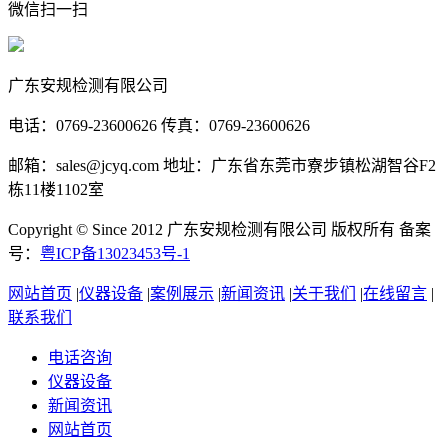
微信扫一扫
广东安规检测有限公司
电话：0769-23600626 传真：0769-23600626
邮箱：sales@jcyq.com 地址：广东省东莞市寮步镇松湖智谷F2
栋11楼1102室
Copyright © Since 2012 广东安规检测有限公司 版权所有 备案
号：
粤ICP备13023453号-1
网站首页
|
仪器设备
|
案例展示
|
新闻资讯
|
关于我们
|
在线留言
|
联系我们
电话咨询
仪器设备
新闻资讯
网站首页