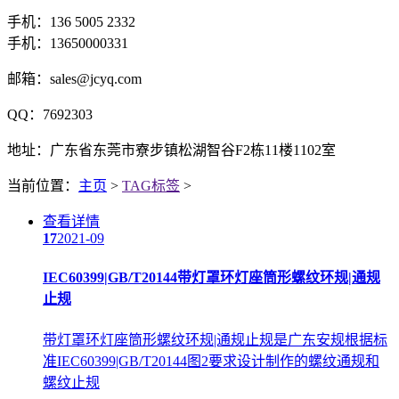
手机：136 5005 2332
手机：13650000331
邮箱：sales@jcyq.com
QQ：7692303
地址：广东省东莞市寮步镇松湖智谷F2栋11楼1102室
当前位置：
主页
>
TAG标签
>
查看详情
17
2021-09
IEC60399|GB/T20144带灯罩环灯座筒形螺纹环规|通规
止规
带灯罩环灯座筒形螺纹环规|通规止规是广东安规根据标
准IEC60399|GB/T20144图2要求设计制作的螺纹通规和
螺纹止规