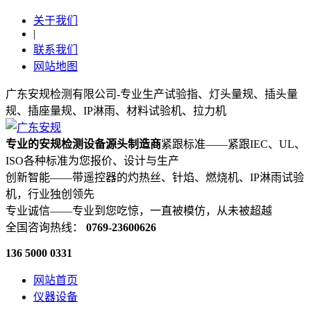
关于我们
|
联系我们
网站地图
广东安规检测有限公司-专业生产试验指、灯头量规、插头量
规、插座量规、IP淋雨、材料试验机、拉力机
专业的安规检测设备源头制造商
紧跟标准——紧跟IEC、UL、
ISO各种标准为您报价、设计与生产
创新智能——带遥控器的灼热丝、针焰、燃烧机、IP淋雨试验
机，行业独创领先
专业诚信——专业到您吃惊，一直被模仿，从未被超越
全国咨询热线：
0769-23600626
136 5000 0331
网站首页
仪器设备